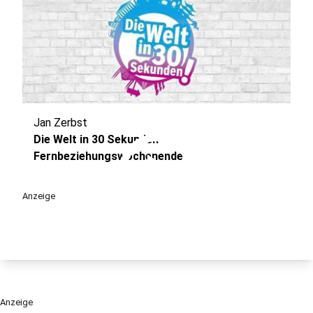
Jan Zerbst
play_circle
Die Welt in 30 Sekunden -
Fernbeziehungswochenende
Anzeige
Anzeige