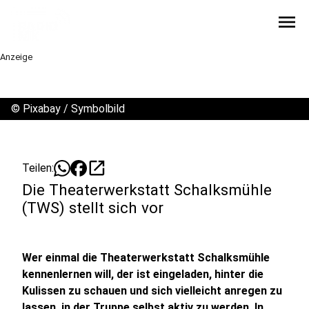
menu
Anzeige
©
Pixabay / Symbolbild
open_in_new
Teilen:
Die Theaterwerkstatt Schalksmühle
(TWS) stellt sich vor
Wer einmal die Theaterwerkstatt Schalksmühle
kennenlernen will, der ist eingeladen, hinter die
Kulissen zu schauen und sich vielleicht anregen zu
lassen, in der Truppe selbst aktiv zu werden. In