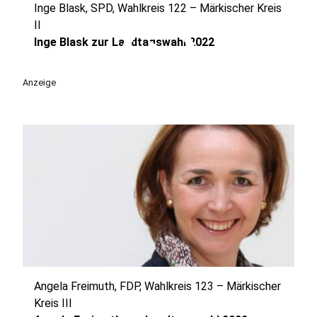
Inge Blask, SPD, Wahlkreis 122 – Märkischer Kreis
play_circle
II
Inge Blask zur Landtagswahl 2022
Anzeige
Angela Freimuth, FDP, Wahlkreis 123 – Märkischer
Kreis III