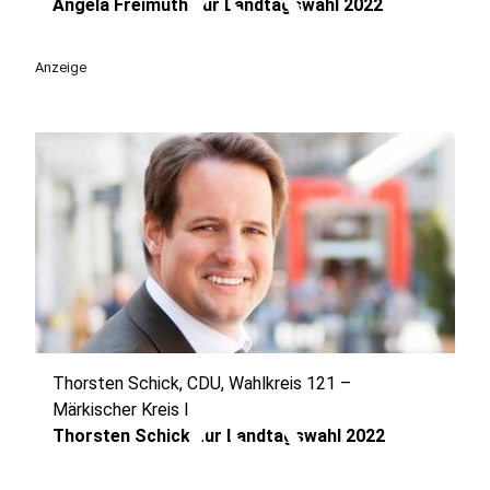
play_circle
Angela Freimuth zur Landtagswahl 2022
Anzeige
Thorsten Schick, CDU, Wahlkreis 121 –
play_circle
Märkischer Kreis I
Thorsten Schick zur Landtagswahl 2022