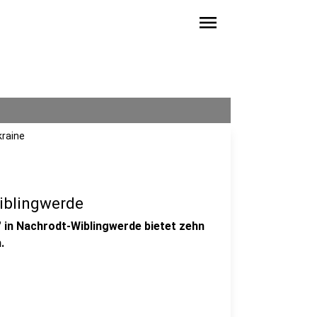
menu
kraine
iblingwerde
" in Nachrodt-Wiblingwerde bietet zehn
.