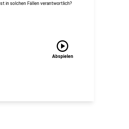
t in solchen Fällen verantwortlich?
play_circle
Abspielen