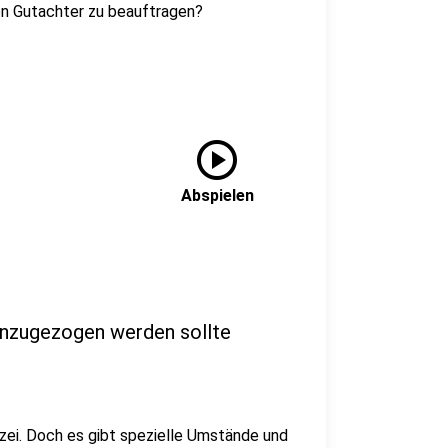
inen Gutachter zu beauftragen?
play_circle
Abspielen
hinzugezogen werden sollte
izei. Doch es gibt spezielle Umstände und