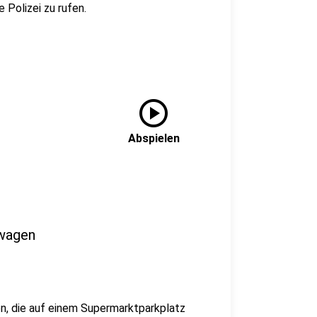
e Polizei zu rufen.
play_circle
Abspielen
swagen
en, die auf einem Supermarktparkplatz