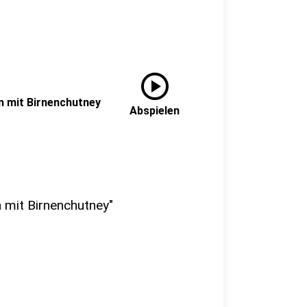
play_circle
n mit Birnenchutney
Abspielen
n mit Birnenchutney"