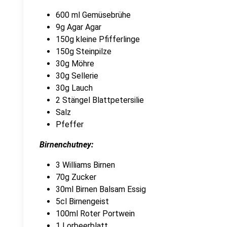
600 ml Gemüsebrühe
9g Agar Agar
150g kleine Pfifferlinge
150g Steinpilze
30g Möhre
30g Sellerie
30g Lauch
2 Stängel Blattpetersilie
Salz
Pfeffer
Birnenchutney:
3 Williams Birnen
70g Zucker
30ml Birnen Balsam Essig
5cl Birnengeist
100ml Roter Portwein
1 Lorbeerblatt