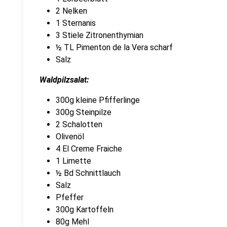
2 Nelken
1 Sternanis
3 Stiele Zitronenthymian
½ TL Pimenton de la Vera scharf
Salz
Waldpilzsalat:
300g kleine Pfifferlinge
300g Steinpilze
2 Schalotten
Olivenöl
4 El Creme Fraiche
1 Limette
½ Bd Schnittlauch
Salz
Pfeffer
300g Kartoffeln
80g Mehl