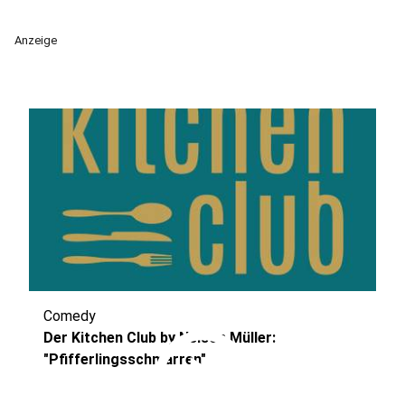
Anzeige
Comedy
play_circle
Der Kitchen Club by Nelson Müller:
"Pfifferlingsschmarren"