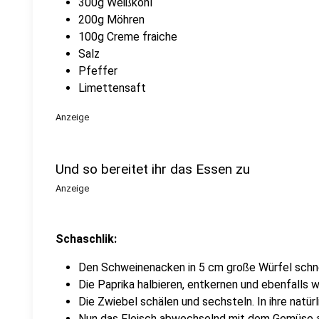
300g Weißkohl
200g Möhren
100g Creme fraiche
Salz
Pfeffer
Limettensaft
Anzeige
Und so bereitet ihr das Essen zu
Anzeige
Schaschlik:
Den Schweinenacken in 5 cm große Würfel schn
Die Paprika halbieren, entkernen und ebenfalls w
Die Zwiebel schälen und sechsteln. In ihre natür
Nun das Fleisch abwechselnd mit dem Gemüse 