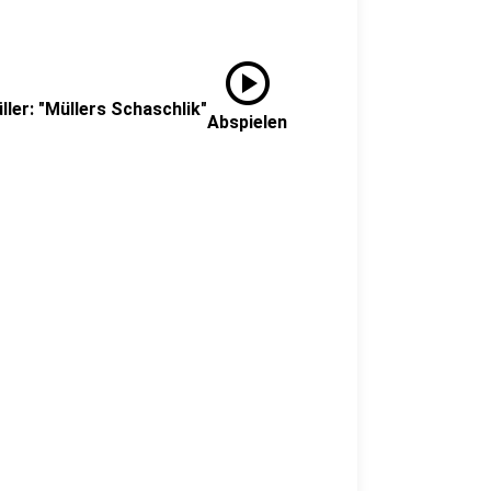
play_circle
ller: "Müllers Schaschlik"
Abspielen