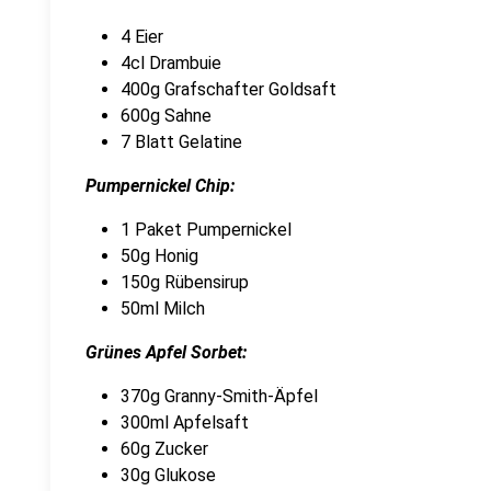
4 Eier
4cl Drambuie
400g Grafschafter Goldsaft
600g Sahne
7 Blatt Gelatine
Pumpernickel Chip:
1 Paket Pumpernickel
50g Honig
150g Rübensirup
50ml Milch
Grünes Apfel Sorbet:
370g Granny-Smith-Äpfel
300ml Apfelsaft
60g Zucker
30g Glukose