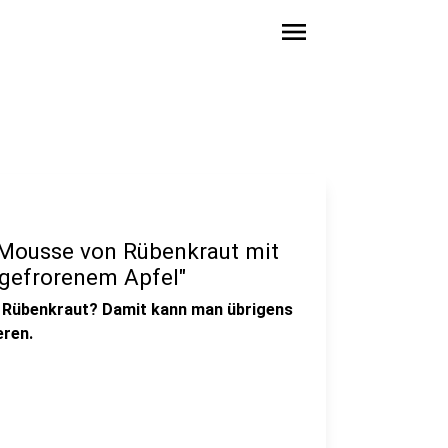
menu
 "Mousse von Rübenkraut mit
 gefrorenem Apfel"
on Rübenkraut? Damit kann man übrigens
eren.