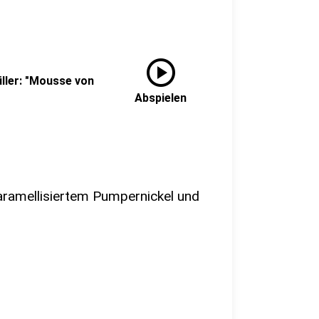
play_circle
ller: "Mousse von
Abspielen
aramellisiertem Pumpernickel und