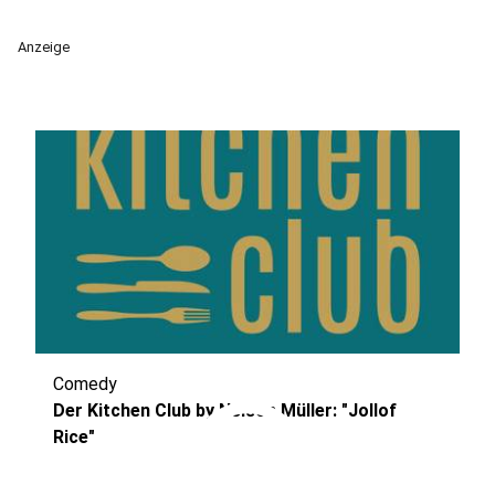
Anzeige
Comedy
play_circle
Der Kitchen Club by Nelson Müller: "Jollof
Rice"