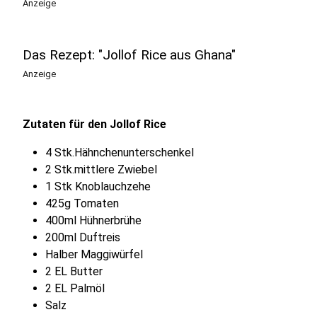
Anzeige
Das Rezept: "Jollof Rice aus Ghana"
Anzeige
Zutaten für den Jollof Rice
4 Stk.Hähnchenunterschenkel
2 Stk.mittlere Zwiebel
1 Stk Knoblauchzehe
425g Tomaten
400ml Hühnerbrühe
200ml Duftreis
Halber Maggiwürfel
2 EL Butter
2 EL Palmöl
Salz