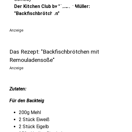
play_circle
Der Kitchen Club by Nelson Müller:
"Backfischbrötchen"
Anzeige
Das Rezept: "Backfischbrötchen mit
Remouladensoße"
Anzeige
Zutaten:
Für den Backteig
200g Mehl
2 Stück Eiweiß
2 Stück Eigelb