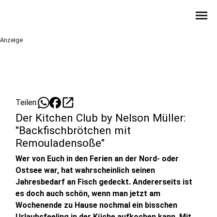
menu
Anzeige
open_in_new
Teilen:
Der Kitchen Club by Nelson Müller:
"Backfischbrötchen mit
Remouladensoße"
Wer von Euch in den Ferien an der Nord- oder
Ostsee war, hat wahrscheinlich seinen
Jahresbedarf an Fisch gedeckt. Andererseits ist
es doch auch schön, wenn man jetzt am
Wochenende zu Hause nochmal ein bisschen
Urlaubsfeeling in der Küche aufkochen kann. Mit