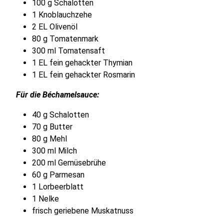
100 g Schalotten
1 Knoblauchzehe
2 EL Olivenöl
80 g Tomatenmark
300 ml Tomatensaft
1 EL fein gehackter Thymian
1 EL fein gehackter Rosmarin
Für die Béchamelsauce:
40 g Schalotten
70 g Butter
80 g Mehl
300 ml Milch
200 ml Gemüsebrühe
60 g Parmesan
1 Lorbeerblatt
1 Nelke
frisch geriebene Muskatnuss