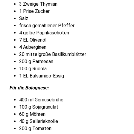
3 Zweige Thymian
1 Prise Zucker
Salz
frisch gemahlener Pfeffer
4 gelbe Paprikaschoten
7 EL Olivenöl
4 Auberginen
20 mittelgroße Basilikumblätter
200 g Parmesan
100 g Rucola
1 EL Balsamico-Essig
Für die Bolognese:
400 ml Gemüsebrühe
100 g Sojagranulat
60 g Möhren
40 g Sellerieknolle
200 g Tomaten