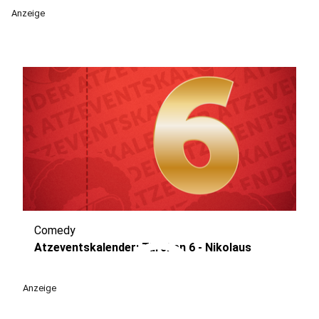
Anzeige
Comedy
play_circle
Atzeventskalender: Türchen 6 - Nikolaus
Anzeige