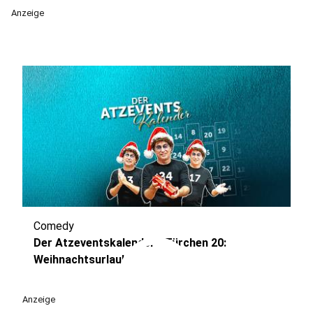
Anzeige
Comedy
play_circle
Der Atzeventskalender - Türchen 20:
Weihnachtsurlaub
Anzeige