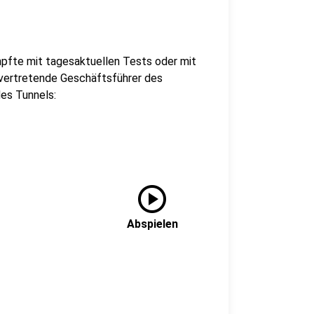
pfte mit tagesaktuellen Tests oder mit
lvertretende Geschäftsführer des
des Tunnels:
play_circle
Abspielen