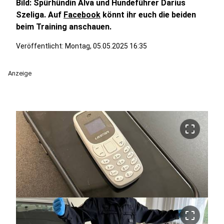
Bild: Spürhündin Alva und Hundeführer Darius
Szeliga. Auf
Facebook
könnt ihr euch die beiden
beim Training anschauen.
Veröffentlicht:
Montag, 05.05.2025 16:35
Anzeige
crop_free
crop_free