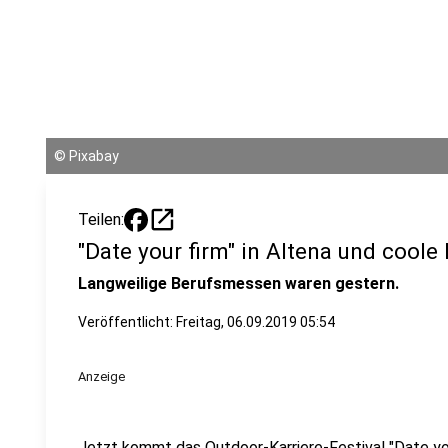
©
Pixabay
open_in_new
Teilen:
"Date your firm" in Altena und cool
Langweilige Berufsmessen waren gestern.
Veröffentlicht:
Freitag, 06.09.2019 05:54
Anzeige
Jetzt kommt das Outdoor-Karriere-Festival "Date your