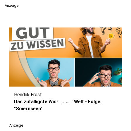
Anzeige
Hendrik Frost
play_circle
Das zufälligste Wissen der Welt - Folge:
"Soiernseen"
Anzeige