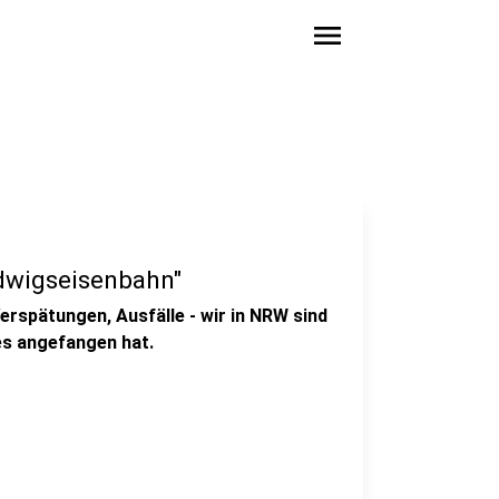
menu
udwigseisenbahn"
Verspätungen, Ausfälle - wir in NRW sind
es angefangen hat.