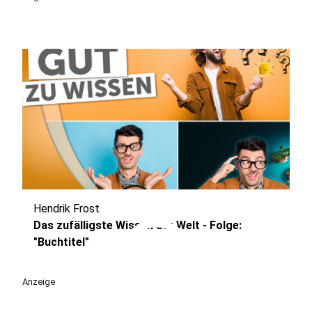
Hendrik Frost
play_circle
Das zufälligste Wissen der Welt - Folge:
"Buchtitel"
Anzeige