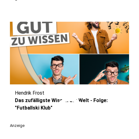
Hendrik Frost
play_circle
Das zufälligste Wissen der Welt - Folge:
"Futballski Klub"
Anzeige