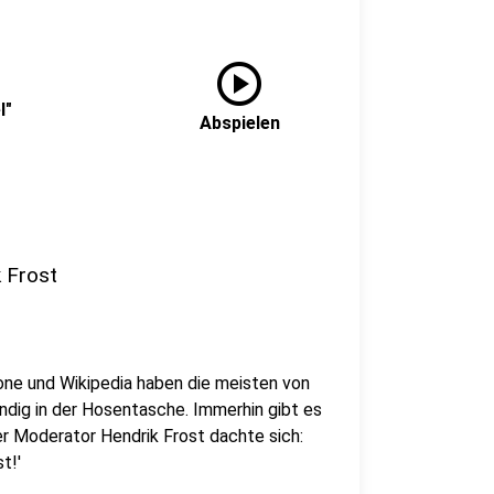
play_circle
l"
Abspielen
k Frost
ne und Wikipedia haben die meisten von
ndig in der Hosentasche. Immerhin gibt es
er Moderator Hendrik Frost dachte sich:
t!'