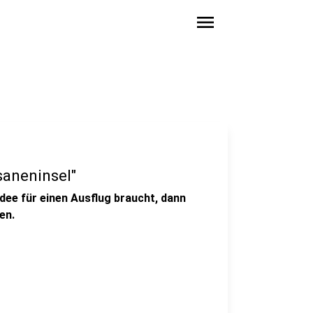
menu
saneninsel"
Idee für einen Ausflug braucht, dann
en.