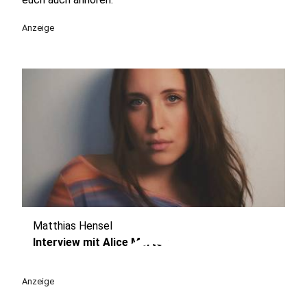
Anzeige
Matthias Hensel
play_circle
Interview mit Alice Merton
Anzeige