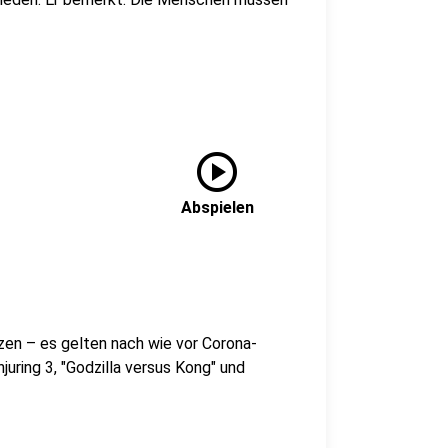
play_circle
Abspielen
tzen – es gelten nach wie vor Corona-
juring 3, "Godzilla versus Kong" und