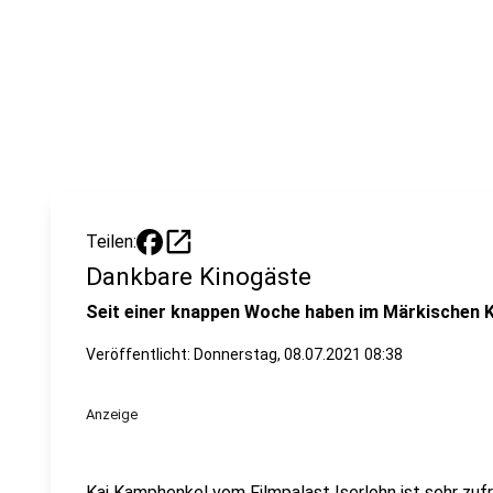
open_in_new
Teilen:
Dankbare Kinogäste
Seit einer knappen Woche haben im Märkischen Kr
Veröffentlicht:
Donnerstag, 08.07.2021 08:38
Anzeige
Kai Kamphenkel vom Filmpalast Iserlohn ist sehr zu