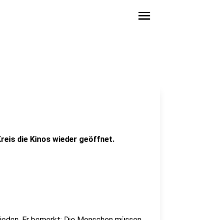
menu
eis die Kinos wieder geöffnet.
frieden. Er bemerkt: Die Menschen müssen