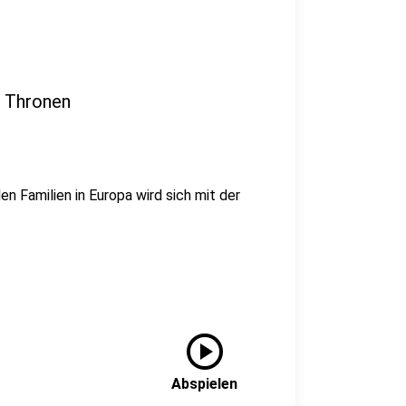
s Thronen
n Familien in Europa wird sich mit der
play_circle
Abspielen