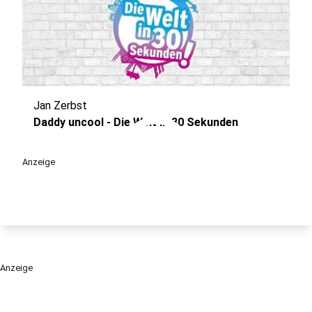
Jan Zerbst
play_circle
Daddy uncool - Die Welt in 30 Sekunden
Anzeige
Anzeige