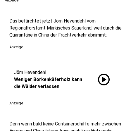
Anzeige
Das befürchtet jetzt Jörn Hevendehl vom
Regionalforstamt Märkisches Sauerland, weil durch die
Quarantäne in China der Frachtverkehr abnimmt:
Anzeige
Jörn Hevendehl
play_circle
Weniger Borkenkäferholz kann
die Wälder verlassen
Anzeige
Denn wenn bald keine Containerschiffe mehr zwischen
Europa und China fahren, kann auch kein Holz mehr