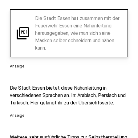
Die Stadt Essen hat zusammen mit der
Feuerwehr Essen eine Nähanleitung
picture_as_pdf
herausgegeben, wie man sich seine
Masken selber schneidern und nähen
kann.
Anzeige
Die Stadt Essen bietet diese Nähanleitung in
verschiedenen Sprachen an. In: Arabisch, Persisch und
Türkisch.
Hier
gelangt ihr zu der Übersichtsseite.
Anzeige
Weitere, sehr ausführliche Tipps zur Selbstherstellung