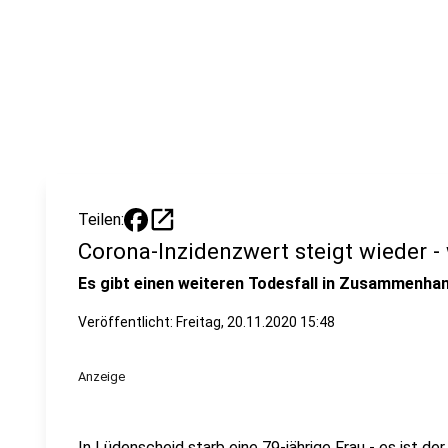
open_in_new
Teilen:
Corona-Inzidenzwert steigt wieder - 
Es gibt einen weiteren Todesfall in Zusammenhan
Veröffentlicht:
Freitag, 20.11.2020 15:48
Anzeige
In Lüdenscheid starb eine 79-jährige Frau - es ist de