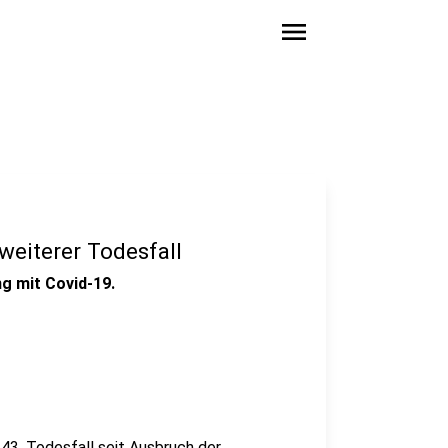
menu
weiterer Todesfall
g mit Covid-19.
r 43. Todesfall seit Ausbruch der