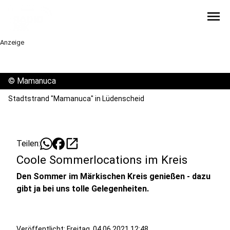
menu
Anzeige
©
Mamanuca
Stadtstrand "Mamanuca" in Lüdenscheid
open_in_new
Teilen:
Coole Sommerlocations im Kreis
Den Sommer im Märkischen Kreis genießen - dazu
gibt ja bei uns tolle Gelegenheiten.
Veröffentlicht:
Freitag, 04.06.2021 12:48