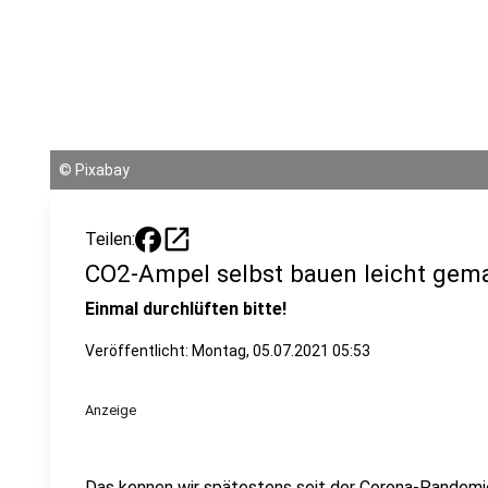
©
Pixabay
open_in_new
Teilen:
CO2-Ampel selbst bauen leicht gem
Einmal durchlüften bitte!
Veröffentlicht:
Montag, 05.07.2021 05:53
Anzeige
Das kennen wir spätestens seit der Corona-Pandemi