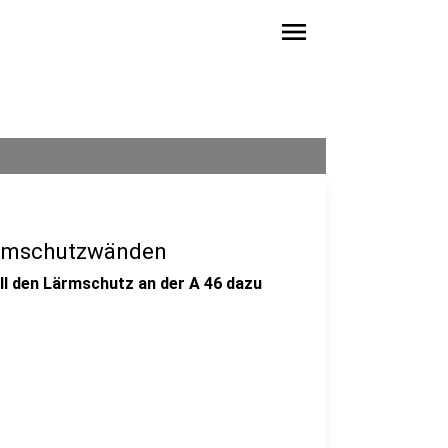
menu
ärmschutzwänden
ll den Lärmschutz an der A 46 dazu