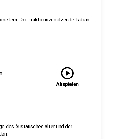
lometern. Der Fraktionsvorsitzende Fabian
play_circle
n
Abspielen
ge des Austausches alter und der
den.