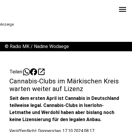
menu
Anzeige
©
Radio MK / Nadine Wodaege
open_in_new
Teilen:
Cannabis-Clubs im Märkischen Kreis
warten weiter auf Lizenz
Seit dem ersten April ist Cannabis in Deutschland
teilweise legal. Cannabis-Clubs in Iserlohn-
Letmathe und Werdohl haben aber bislang noch
keine Lizensierung für den legalen Anbau.
Veröffentlicht:
Donnerstag, 17.10.2024 08:17