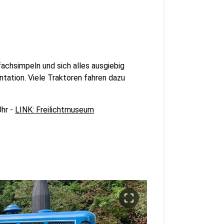
achsimpeln und sich alles ausgiebig
tation. Viele Traktoren fahren dazu
Uhr -
LINK: Freilichtmuseum
crop_free