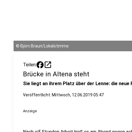
©
Björn Braun/Lokalstimme
open_in_new
Teilen:
Brücke in Altena steht
Sie liegt an ihrem Platz über der Lenne: die neue
Veröffentlicht:
Mittwoch, 12.06.2019 05:47
Anzeige
Nach elf Stunden Arbeit hieß es am Abend gegen acht 