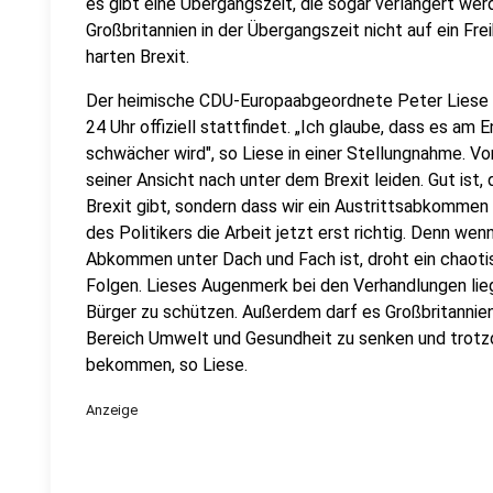
es gibt eine Übergangszeit, die sogar verlängert wer
Großbritannien in der Übergangszeit nicht auf ein F
harten Brexit.
Der heimische CDU-Europaabgeordnete Peter Liese 
24 Uhr offiziell stattfindet. „Ich glaube, dass es am 
schwächer wird", so Liese in einer Stellungnahme. Vor
seiner Ansicht nach unter dem Brexit leiden. Gut ist
Brexit gibt, sondern dass wir ein Austrittsabkommen 
des Politikers die Arbeit jetzt erst richtig. Denn wen
Abkommen unter Dach und Fach ist, droht ein chaotis
Folgen. Lieses Augenmerk bei den Verhandlungen lieg
Bürger zu schützen. Außerdem darf es Großbritannien
Bereich Umwelt und Gesundheit zu senken und trot
bekommen, so Liese.
Anzeige