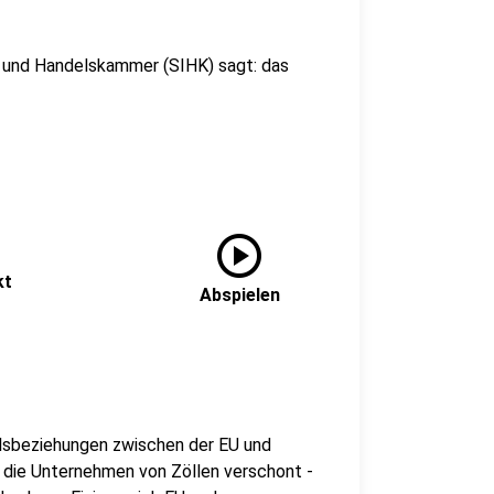
- und Handelskammer (SIHK) sagt: das
play_circle
kt
Abspielen
elsbeziehungen zwischen der EU und
n die Unternehmen von Zöllen verschont -