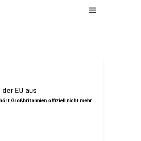
menu
s der EU aus
ört Großbritannien offiziell nicht mehr