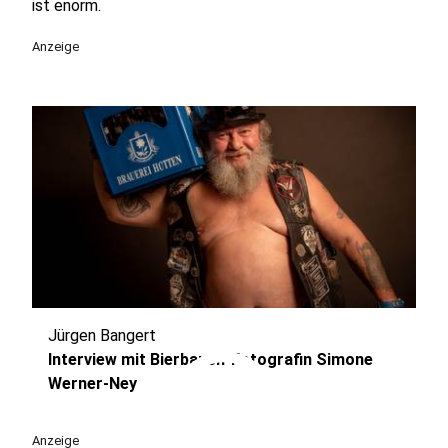
ist enorm.
Anzeige
Jürgen Bangert
play_circle
Interview mit Bierbauch-Fotografin Simone
Werner-Ney
Anzeige