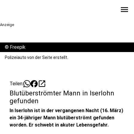
menu
Anzeige
©
Freepik
Polizeiauto von der Seite erstellt.
open_in_new
Teilen:
Blutüberströmter Mann in Iserlohn
gefunden
In Iserlohn ist in der vergangenen Nacht (16. März)
ein 34-jähriger Mann blutüberströmt gefunden
worden. Er schwebt in akuter Lebensgefahr.