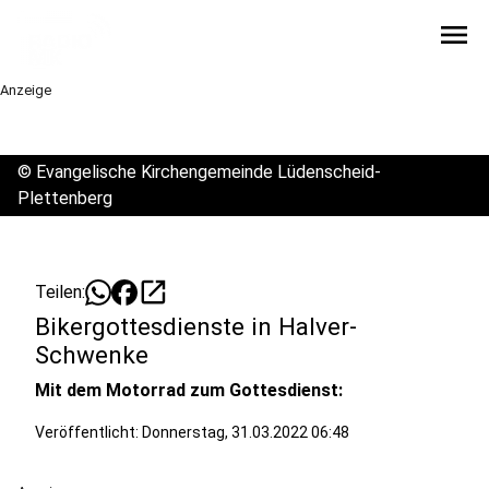
menu
Anzeige
©
Evangelische Kirchengemeinde Lüdenscheid-
Plettenberg
open_in_new
Teilen:
Bikergottesdienste in Halver-
Schwenke
Mit dem Motorrad zum Gottesdienst:
Veröffentlicht:
Donnerstag, 31.03.2022 06:48