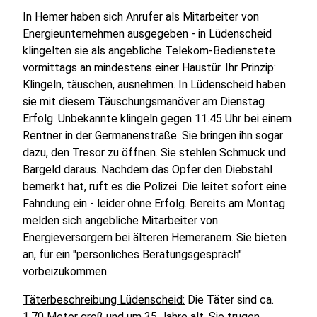
In Hemer haben sich Anrufer als Mitarbeiter von
Energieunternehmen ausgegeben - in Lüdenscheid
klingelten sie als angebliche Telekom-Bedienstete
vormittags an mindestens einer Haustür. Ihr Prinzip:
Klingeln, täuschen, ausnehmen. In Lüdenscheid haben
sie mit diesem Täuschungsmanöver am Dienstag
Erfolg. Unbekannte klingeln gegen 11.45 Uhr bei einem
Rentner in der Germanenstraße. Sie bringen ihn sogar
dazu, den Tresor zu öffnen. Sie stehlen Schmuck und
Bargeld daraus. Nachdem das Opfer den Diebstahl
bemerkt hat, ruft es die Polizei. Die leitet sofort eine
Fahndung ein - leider ohne Erfolg. Bereits am Montag
melden sich angebliche Mitarbeiter von
Energieversorgern bei älteren Hemeranern. Sie bieten
an, für ein "persönliches Beratungsgespräch"
vorbeizukommen.
Täterbeschreibung Lüdenscheid:
Die Täter sind ca.
1,70 Meter groß und um 35 Jahre alt. Sie trugen