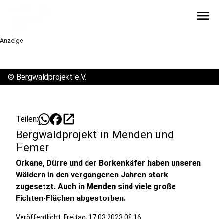
menu
Anzeige
©
Bergwaldprojekt e.V.
open_in_new
Teilen:
Bergwaldprojekt in Menden und
Hemer
Orkane, Dürre und der Borkenkäfer haben unseren
Wäldern in den vergangenen Jahren stark
zugesetzt. Auch in
Menden
sind viele große
Fichten-Flächen abgestorben.
Veröffentlicht:
Freitag, 17.03.2023 08:16