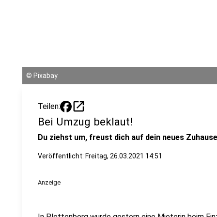
©
Pixabay
open_in_new
Teilen:
Bei Umzug beklaut!
Du ziehst um, freust dich auf dein neues Zuhause
Veröffentlicht:
Freitag, 26.03.2021 14:51
Anzeige
In Plettenberg wurde gestern eine Mieterin beim Ein