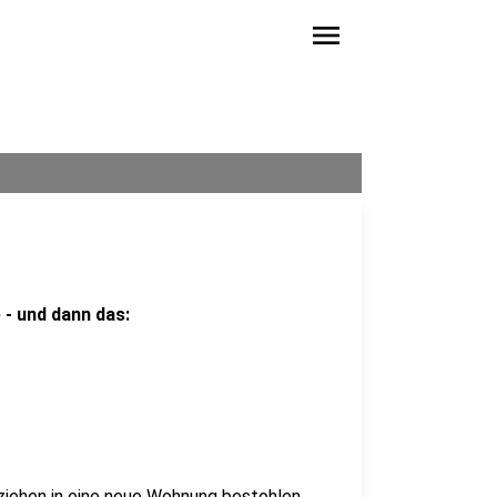
menu
 - und dann das:
ziehen in eine neue Wohnung bestohlen.