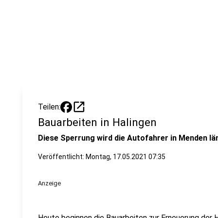
open_in_new
Teilen:
Bauarbeiten in Halingen
Diese Sperrung wird die Autofahrer in Menden lä
Veröffentlicht:
Montag, 17.05.2021 07:35
Anzeige
Heute beginnen die Bauarbeiten zur Erneuerung der 