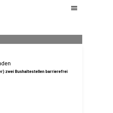
menu
enden
) zwei Bushaltestellen barrierefrei