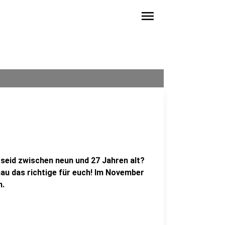
menu
d seid zwischen neun und 27 Jahren alt?
nau das richtige für euch! Im November
n.