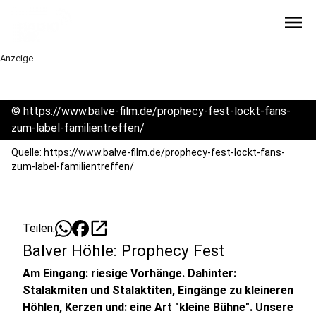
menu
Anzeige
©
https://www.balve-film.de/prophecy-fest-lockt-fans-
zum-label-familientreffen/
Quelle: https://www.balve-film.de/prophecy-fest-lockt-fans-
zum-label-familientreffen/
open_in_new
Teilen:
Balver Höhle: Prophecy Fest
Am Eingang: riesige Vorhänge. Dahinter:
Stalakmiten und Stalaktiten, Eingänge zu kleineren
Höhlen, Kerzen und: eine Art "kleine Bühne". Unsere