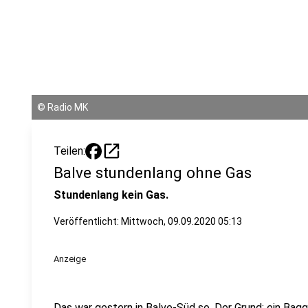
©
Radio MK
open_in_new
Teilen:
Balve stundenlang ohne Gas
Stundenlang kein Gas.
Veröffentlicht:
Mittwoch, 09.09.2020 05:13
Anzeige
Das war gestern in Balve-Süd so. Der Grund: ein Bag