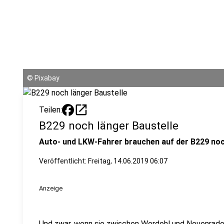
©
Pixabay
open_in_new
Teilen:
B229 noch länger Baustelle
Auto- und LKW-Fahrer brauchen auf der B229 noc
Veröffentlicht:
Freitag, 14.06.2019 06:07
Anzeige
Und zwar, wenn sie zwischen Werdohl und Neuenrade