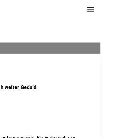
menu
h weiter Geduld:
 unterwegs sind. Bis Ende nächster