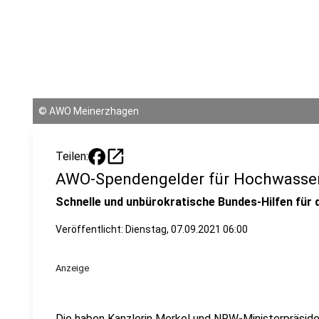
©
AWO Meinerzhagen
open_in_new
Teilen:
AWO-Spendengelder für Hochwasse
Schnelle und unbürokratische Bundes-Hilfen für d
Veröffentlicht:
Dienstag, 07.09.2021 06:00
Anzeige
Die haben Kanzlerin Merkel und NRW-Ministerpräside