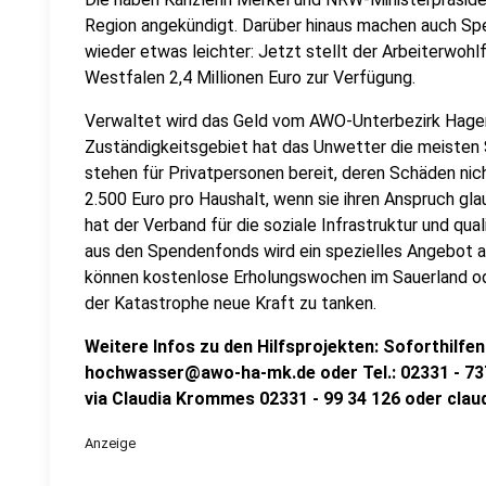
Region angekündigt. Darüber hinaus machen auch Sp
wieder etwas leichter: Jetzt stellt der Arbeiterwoh
Westfalen 2,4 Millionen Euro zur Verfügung.
Verwaltet wird das Geld vom AWO-Unterbezirk Hagen
Zuständigkeitsgebiet hat das Unwetter die meisten
stehen für Privatpersonen bereit, deren Schäden nicht
2.500 Euro pro Haushalt, wenn sie ihren Anspruch gla
hat der Verband für die soziale Infrastruktur und qual
aus den Spendenfonds wird ein spezielles Angebot an 
können kostenlose Erholungswochen im Sauerland od
der Katastrophe neue Kraft zu tanken.
Weitere Infos zu den Hilfsprojekten: Soforthilfe
hochwasser@awo-ha-mk.de oder Tel.: 02331 - 73
via Claudia Krommes 02331 - 99 34 126 oder cla
Anzeige