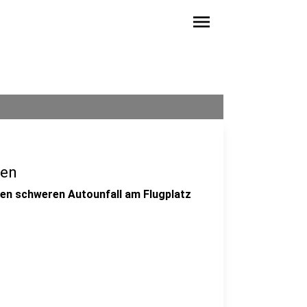
menu
gen
nen schweren Autounfall am Flugplatz